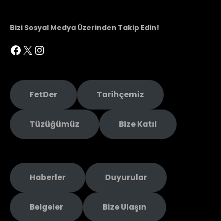
Bizi Sosyal Medya Üzerinden Takip Edin!
Facebook
X
Instagram
FetDer
Tarihçemiz
Tüzüğümüz
Bize Katıl
Haberler
Duyurular
Belgeler
Bize Ulaşın