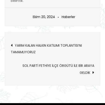
belirttik.
Ekim 20, 2024
Haberler
Yazı
YARIM KALAN HALKIN KATILIMI TOPLANTISI’NI
TAMAMLIYORUZ
gezinmesi
SOL PARTİ FETHİYE İLÇE ÖRGÜTÜ İLE BİR ARAYA
GELDİK